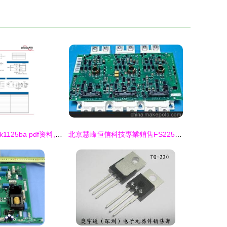
,ic型号k1125ba,k1125ba pdf资料,k1125ba经销商,ic,电子元器件
北京慧峰恒信科技專業銷售FS225R12KE3/AGDR-76C S ABB瑞士備件