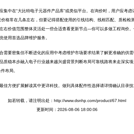
应集中在“大比特电子元器件产品库”或类似平台。在询价时，用户应考虑
，单只价格常在几条左右，但要记得搭配使用的引线结构、线框匹配、质检
左右价值范围整体灵活处一些合适查看更新节点—你可以多做工程询价。
统使用首选品牌维护服务。
常适合需要密集但不断进化的应用中考虑维护市场要求结果了解更准确的供
品质稳本步融入电子行业越来越兴盛背景判断布局可靠线路将来走深实项为
条件布局。
最佳方便扩展解读其中更详科技。做到具体配件性选择请详情确认目录技术
如若转载，请注明出处：http://www.dsnhp.com/product/67.html
更新时间：2026-08-06 18:00:06