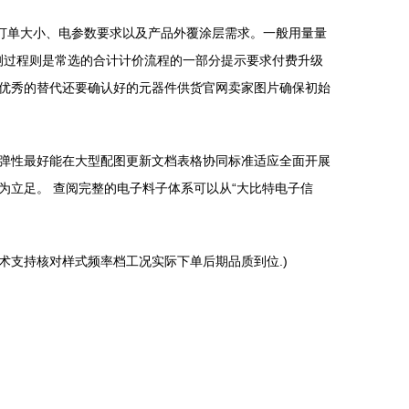
订单大小、电参数要求以及产品外覆涂层需求。一般用量量
检测过程则是常选的合计计价流程的一部分提示要求付费升级
优秀的替代还要确认好的元器件供货官网卖家图片确保初始
需弹性最好能在大型配图更新文档表格协同标准适应全面开展
立足。 查阅完整的电子料子体系可以从“大比特电子信
支持核对样式频率档工况实际下单后期品质到位.)